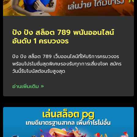
ปัง ปัง สล็อต 789 พนันออนไลน์
อันดับ 1 ครบวงจร
ปัง ปัง สล็อต 789 เว็บออนไลน์ที่ให้บริการครบวงจร
พร้อมโปรโมชั่นสุดพิเศษรองรับทุกการเสี่ยงโชค สมัคร
วันนี้รับโบนัสต้อนรับสูงสุด
อ่านเพิ่มเติม »