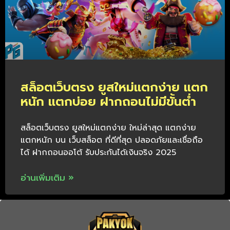
สล็อตเว็บตรง ยูสใหม่แตกง่าย แตก
หนัก แตกบ่อย ฝากถอนไม่มีขั้นต่ำ
สล็อตเว็บตรง ยูสใหม่แตกง่าย ใหม่ล่าสุด แตกง่าย
แตกหนัก บน เว็บสล็อต ที่ดีที่สุด ปลอดภัยและเชื่อถือ
ได้ ฝากถอนออโต้ รับประกันได้เงินจริง 2025
อ่านเพิ่มเติม »